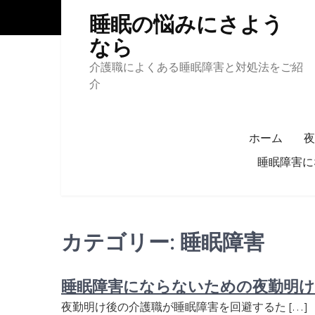
Skip
睡眠の悩みにさよう
to
content
なら
介護職によくある睡眠障害と対処法をご紹
介
ホーム
夜
睡眠障害に
カテゴリー:
睡眠障害
睡眠障害にならないための夜勤明
夜勤明け後の介護職が睡眠障害を回避するた […]